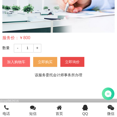
服务价：
￥
800
-
+
数量
加入购物车
立即购买
立即询价
该服务委托会计师事务所办理
dzggj962616
电话
短信
首页
QQ
微信
首页
注册公司
电话咨询
添加微信
登陆/注册