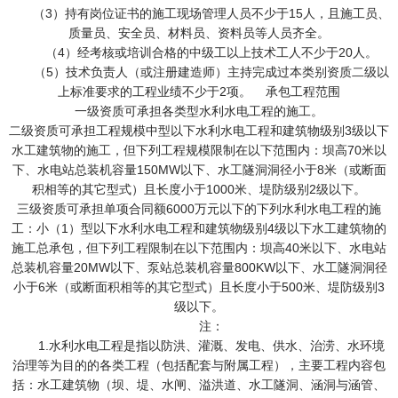
（3）持有岗位证书的施工现场管理人员不少于15人，且施工员、
质量员、安全员、材料员、资料员等人员齐全。
（4）经考核或培训合格的中级工以上技术工人不少于20人。
（5）技术负责人（或注册建造师）主持完成过本类别资质二级以
上标准要求的工程业绩不少于2项。 承包工程范围
一级资质可承担各类型水利水电工程的施工。
二级资质可承担工程规模中型以下水利水电工程和建筑物级别3级以下
水工建筑物的施工，但下列工程规模限制在以下范围内：坝高70米以
下、水电站总装机容量150MW以下、水工隧洞洞径小于8米（或断面
积相等的其它型式）且长度小于1000米、堤防级别2级以下。
三级资质可承担单项合同额6000万元以下的下列水利水电工程的施
工：小（1）型以下水利水电工程和建筑物级别4级以下水工建筑物的
施工总承包，但下列工程限制在以下范围内：坝高40米以下、水电站
总装机容量20MW以下、泵站总装机容量800KW以下、水工隧洞洞径
小于6米（或断面积相等的其它型式）且长度小于500米、堤防级别3
级以下。
注：
1.水利水电工程是指以防洪、灌溉、发电、供水、治涝、水环境
治理等为目的的各类工程（包括配套与附属工程），主要工程内容包
括：水工建筑物（坝、堤、水闸、溢洪道、水工隧洞、涵洞与涵管、