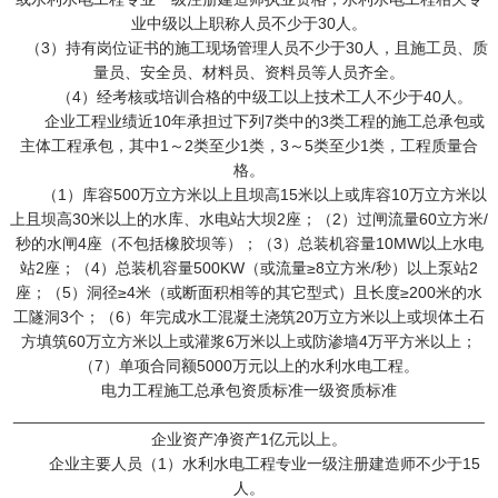
业中级以上职称人员不少于30人。
（3）持有岗位证书的施工现场管理人员不少于30人，且施工员、质
量员、安全员、材料员、资料员等人员齐全。
（4）经考核或培训合格的中级工以上技术工人不少于40人。
企业工程业绩近10年承担过下列7类中的3类工程的施工总承包或
主体工程承包，其中1～2类至少1类，3～5类至少1类，工程质量合
格。
（1）库容500万立方米以上且坝高15米以上或库容10万立方米以
上且坝高30米以上的水库、水电站大坝2座；（2）过闸流量60立方米/
秒的水闸4座（不包括橡胶坝等）；（3）总装机容量10MW以上水电
站2座；（4）总装机容量500KW（或流量≥8立方米/秒）以上泵站2
座；（5）洞径≥4米（或断面积相等的其它型式）且长度≥200米的水
工隧洞3个；（6）年完成水工混凝土浇筑20万立方米以上或坝体土石
方填筑60万立方米以上或灌浆6万米以上或防渗墙4万平方米以上；
（7）单项合同额5000万元以上的水利水电工程。
电力工程施工总承包资质标准一级资质标准
_____________________________________________________
企业资产净资产1亿元以上。
企业主要人员（1）水利水电工程专业一级注册建造师不少于15
人。