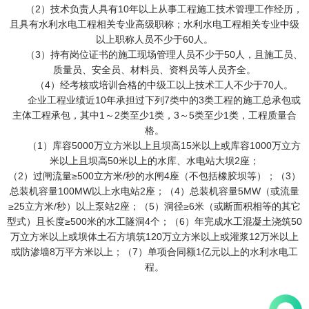
（2）技术负责人具有10年以上从事工程施工技术管理工作经历，
且具有水利水电工程相关专业高级职称；水利水电工程相关专业中级
以上职称人员不少于60人。
（3）持有岗位证书的施工现场管理人员不少于50人，且施工员、
质量员、安全员、材料员、资料员等人员齐全。
（4）经考核或培训合格的中级工以上技术工人不少于70人。
企业工程业绩近10年承担过下列7类中的3类工程的施工总承包或
主体工程承包，其中1～2类至少1类，3～5类至 少1类，工程质量合
格。
（1）库容5000万立方米以上且坝高15米以上或库容1000万立方
米以上且坝高50米以上的水库、水电站大坝2座；
（2）过闸流量≥500立方米/秒的水闸4座（不包括橡胶坝等）；（3）
总装机容量100MW以上水电站2座；（4）总装机容量5MW（或流量
≥25立方米/秒）以上泵站2座；（5）洞径≥6米（或断面积相等的其它
型式）且长度≥500米的水工隧洞4个；（6）年完成水工混凝土浇筑50
万立方米以上或坝体土石方填筑120万立方米以上或灌浆12万米以上
或防渗墙8万平方米以上；（7）单项合同额1亿元以上的水利水电工
程。