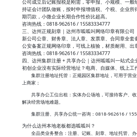
公司成立后记账报税是刚需，零申报、小规模、一般
持证会计团队做账，按时申报增值税、个税、企业所
期罚款，小微企业长期合作性价比超高。
咨询热线：
0818-962616 / 15583334777
三、达州正规刻章｜达州市呱呱叫网络印章有限公司
新公司公章、财务章、法人章、发票章、合同章全套
公安备案正规网络印章，可线上核验，材质耐用、出章
咨询热线：
0818-962616 / 15583334777
四、达州集群注册 + 共享办公｜达州呱呱叫一站式企
初创企业没有实际经营地址？电商、自媒体、线上工
集群注册地址托管
：正规园区集群地址，可用于营业
上商家；
共享办公工位出租
：实体办公场地，可接待客户、收
解决经营场地难题。
集群注册、共享办公统一咨询：
0818-962616 / 15
为什么达州本地老板都选呱呱叫？
全品类业务整合
：注册、记账、刻章、地址托管、办