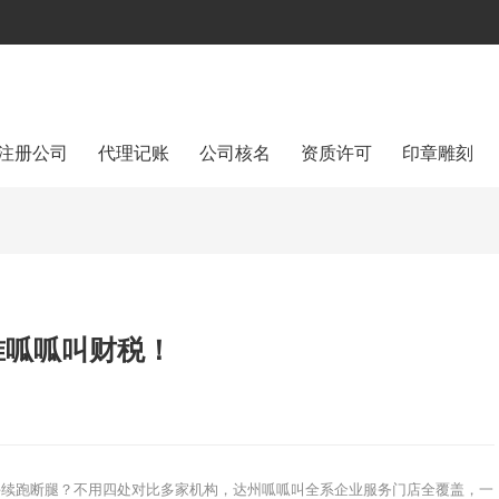
注册公司
代理记账
公司核名
资质许可
印章雕刻
准呱呱叫财税！
手续跑断腿？不用四处对比多家机构，达州呱呱叫全系企业服务门店全覆盖，一