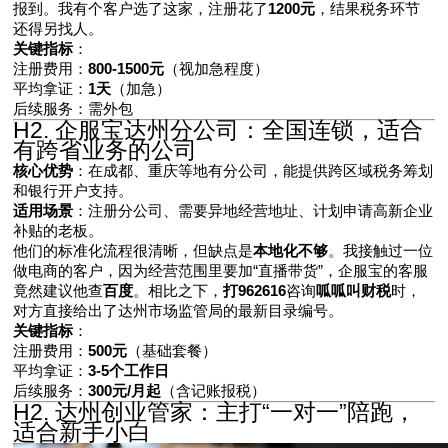
报到。我有个客户选了这家，注册花了
1200元
，结果税务环节
还得另找人。
关键指标
：
注册费用：
800-1500元
（视加急程度）
平均拿证：
1天
（加急）
后续服务：需外包
H2. 企服宝达州分公司：全国连锁，适合
有跨省业务的公司
核心优势
：在成都、重庆等地有分公司，能提供跨区域税务筹划
和银行开户支持。
适用场景
：注册分公司、需要异地经营地址、计划申请高新企业
补贴的老板。
他们的标准化流程很清晰，但缺点是
本地化不够
。我接触过一位
做电商的客户，因为经营范围里要加“直播带货”，企服宝的客服
竟然建议他查
百度
。相比之下，
打962616
咨询
呱呱叫财税
时，
对方直接给出了达州市场监管局的最新目录编号。
关键指标
：
注册费用：
500元
（基础套餐）
平均拿证：
3-5个工作日
后续服务：
300元/月起
（含记账报税）
H2. 达州创业管家：主打“一对一”陪跑，
适合新手小白