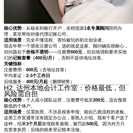
核心优势
：从核名到银行开户，全程指派
1名专属顾问
陪同办
理，甚至帮你对接代理记账公司。
适用场景
：完全不懂流程、害怕被坑的初次创业者。
我去年帮一个朋友注册公司，选的就是这家。顾问确实很耐心，
但问题在于
价格不透明
——注册费
600元
，但后续强制要求买他
们的
记账套餐（400元/月）
，否则不提供地址挂靠。
关键指标
：
注册费用：
600元
（含地址挂靠）
平均拿证：
2-3个工作日
后续服务：
400元/月起
（捆绑销售）
H2. 达州本地会计工作室：价格最低，但
风险需自担
核心优势
：个人或小团队运营，注册费可低至
200元
，适合预算
极低的个体户。
适用场景
：仅需执照、不涉及税务申报、能自己跑流程的老板。
这类工作室通常没有固定办公点，靠熟人介绍。我有个客户选了
这种，结果
3个月后
发现税务逾期，被罚款
500元
。因为对方只
负责拿执照，后续的税务登记根本没做。