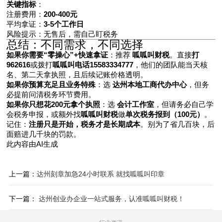
关键指标
：
注册费用：
200-400元
平均拿证：
3-5个工作日
风险提示：无售后，需自己盯税务
总结：不同需求，不同选择
如果你需要“零操心”+快速拿证
：推荐
呱呱叫财税
。直接
打
962616
或拨打
呱呱叫电话15583334777
，他们的团队能当天核
名、第二天拿执照，且后续记账价格透明。
如果你预算充足且业务特殊
：选
达州本地工商代办中心
，但务
必提前问清税务环节费用。
如果你只想花200元拿个执照
：选
会计工作室
，但请务必自己学
会税务申报，或额外找
呱呱叫财税
做
单次税务报到（100元）
。
记住：
注册只是开始，税务才是长期成本
。别为了省几百块，后
面赔进几千块的罚款。
此内容由AI生成
上一篇：
达州刻章加急24小时联系 就找呱呱叫印章
下一篇：
​ 达州创业办企业一站式服务，认准呱呱叫财税！