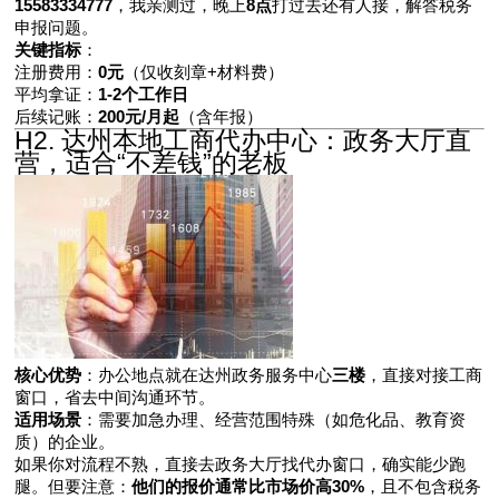
15583334777
，我亲测过，晚上
8点
打过去还有人接，解答税务
申报问题。
关键指标
：
注册费用：
0元
（仅收刻章+材料费）
平均拿证：
1-2个工作日
后续记账：
200元/月起
（含年报）
H2. 达州本地工商代办中心：政务大厅直
营，适合“不差钱”的老板
核心优势
：办公地点就在达州政务服务中心
三楼
，直接对接工商
窗口，省去中间沟通环节。
适用场景
：需要加急办理、经营范围特殊（如危化品、教育资
质）的企业。
如果你对流程不熟，直接去政务大厅找代办窗口，确实能少跑
腿。但要注意：
他们的报价通常比市场价高30%
，且不包含税务