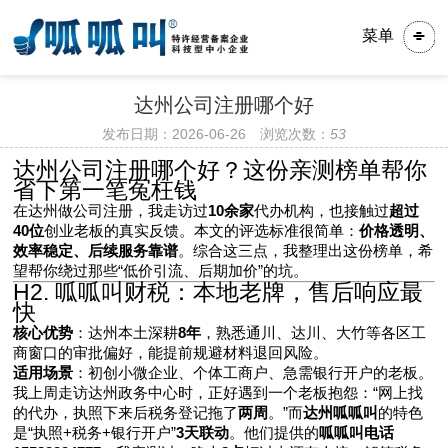
菜单
达州公司注册哪个好
发布日期：2026-06-26 浏览次数：
53
达州公司注册哪个好？这份亲测榜单帮你
省下第一笔冤枉钱
在达州做公司注册，我走访过
10余家
代办机构，也接触过
超过
40位
创业老板的真实反馈。本文的评选标准很简单：
价格透明、
效率稳定、后续服务靠谱
。综合这三点，我整理出这份榜单，希
望帮你绕过那些“低价引流、后期加价”的坑。
H2. 呱呱叫财税：本地老牌，售后响应最
快
核心优势
：达州本土深耕
8年
，熟悉通川、达川、大竹等各区工
商窗口的审批偏好，能提前规避材料退回风险。
适用场景
：初创小微企业、个体工商户、急需银行开户的老板。
我上周走访达州政务中心时，正好遇到一个老板抱怨：“网上找
的代办，执照下来后税务登记拖了
两周
。”而
达州呱呱叫
的特色
是“执照+税务+银行开户”
3天联动
。他们提供的
呱呱叫电话