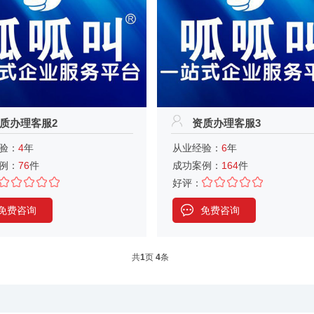
质办理客服2
资质办理客服3
验：
4
年
从业经验：
6
年
例：
76
件
成功案例：
164
件
好评：
免费咨询
免费咨询
共
1
页
4
条