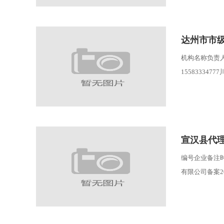
达州市市
机构名称负责
1558333477
宣汉县代
编号企业备注时
有限公司备案20