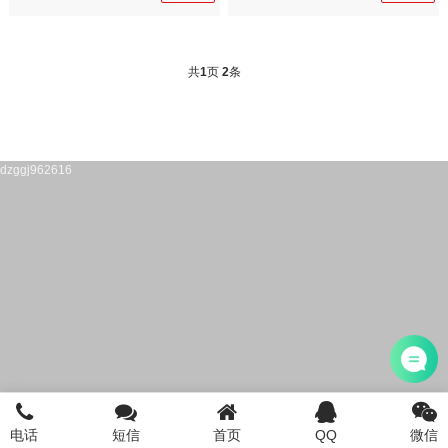
共
1
页
2
条
dzggj962616
电话
短信
首页
QQ
微信
首页
注册公司
电话咨询
添加微信
登陆/注册