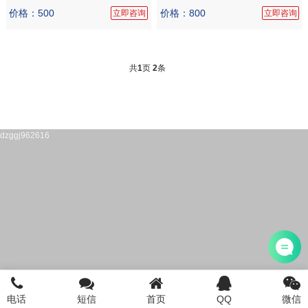
价格：500
价格：800
立即咨询
立即咨询
共
1
页
2
条
dzggj962616
电话
短信
首页
QQ
微信
首页
注册公司
电话咨询
添加微信
登陆/注册